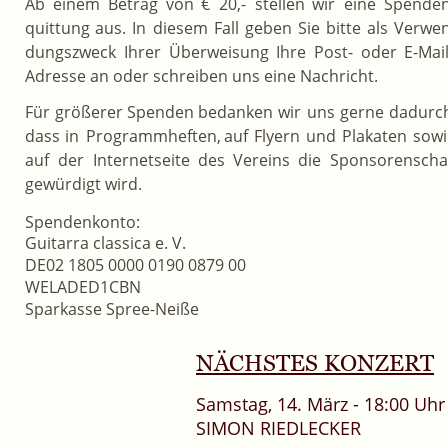
Ab
einem
Betrag
von
€
20,-
stellen
wir
eine
Spenden
quittung
aus.
In
diesem
Fall
geben
Sie
bitte
als
Verwen
dungszweck
Ihrer
Überweisung
Ihre
Post-
oder
E-Mail
Adresse an oder schreiben uns eine Nachricht.
Für
größerer
Spenden
bedanken
wir
uns
gerne
dadurch
dass
in
Programmheften,
auf
Flyern
und
Plakaten
sowi
auf
der
Internetseite
des
Vereins
die
Sponsorenschaf
gewürdigt wird.
Spendenkonto:
Guitarra classica e. V.
DE02 1805 0000 0190 0879 00
WELADED1CBN
Sparkasse Spree-Neiße
NÄCHSTES KONZERT
Samstag, 14. März - 18:00 Uhr
SIMON RIEDLECKER