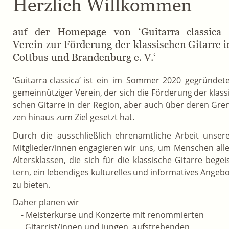
Herzlich Willkommen
auf
der
Homepage
von
‘Guitarra
classica
Verein
zur
Förderung
der
klassischen
Gitarre
i
Cottbus und Brandenburg e. V.‘
‘Guitarra
classica‘
ist
ein
im
Sommer
2020
gegründete
gemeinnütziger
Verein,
der
sich
die
Förderung
der
klass
schen
Gitarre
in
der
Region,
aber
auch
über
deren
Gren
zen hinaus zum Ziel gesetzt hat.
Durch
die
ausschließlich
ehrenamtliche
Arbeit
unsere
Mitglieder/innen
engagieren
wir
uns,
um
Menschen
alle
Altersklassen,
die
sich
für
die
klassische
Gitarre
begei
tern,
ein
lebendiges
kulturelles
und
informatives
Angebo
zu bieten. 
Daher planen wir 
    - Meisterkurse und Konzerte mit renommierten 
      Gitarrist/innen und jungen, aufstrebenden 