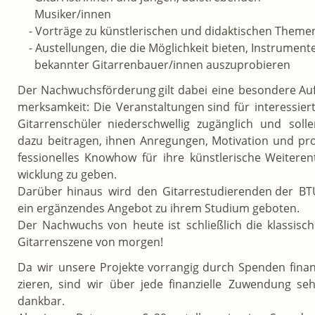
      Musiker/innen
    - Vorträge zu künstlerischen und didaktischen Theme
    - Austellungen, die die Möglichkeit bieten, Instrumente
      bekannter Gitarrenbauer/innen auszuprobieren   
Der
Nachwuchsförderung
gilt
dabei
eine
besondere
Auf
merksamkeit:
Die
Veranstaltungen
sind
für
interessiert
Gitarrenschüler
niederschwellig
zugänglich
und
solle
dazu
beitragen,
ihnen
Anregungen,
Motivation
und
pr
fessionelles
Knowhow
für
ihre
künstlerische
Weiteren
wicklung zu geben. 
Darüber
hinaus
wird
den
Gitarrestudierenden
der
BT
ein ergänzendes Angebot zu ihrem Studium geboten. 
Der
Nachwuchs
von
heute
ist
schließlich
die
klassisch
Gitarrenszene von morgen!
Da
wir
unsere
Projekte
vorrangig
durch
Spenden
finan
zieren,
sind
wir
über
jede
finanzielle
Zuwendung
seh
dankbar. 